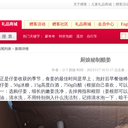
关于赠客
|
儿童礼品商城
|
赠客活
礼品商城
赠客活动
赠客社区
礼品商城
会员中心
Engl
热门关键字：
蒙奇奇
特价包邮
遥控
自行车
新闻列表
> 新闻详情
厨娘秘制醋姜
作者：小丫厨娘 时间：2023/11/7 16:51:17 点击量：
正是仔姜收获的季节，食姜的最佳时间是早上，泡好后早餐做稀
0g仔姜，50g冰糖，15g高度白酒，750g白醋（根据自己喜欢，
一：选购仔姜，细长的嫩姜洗净，去掉拇指和根部（姜根部可以
油，清水洗，不用特别倒入什么洗洁剂，记得清水泡一下，晾干