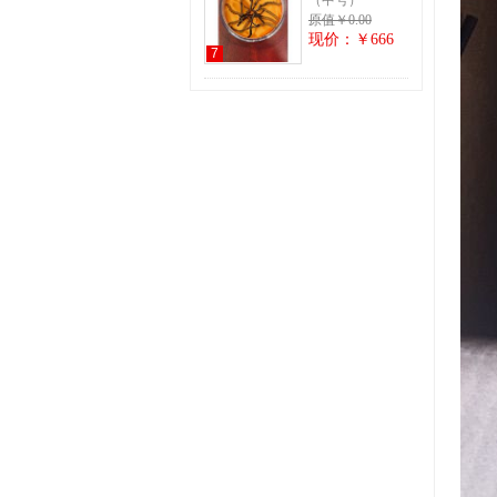
（中号）
原值￥0.00
现价：￥666
7