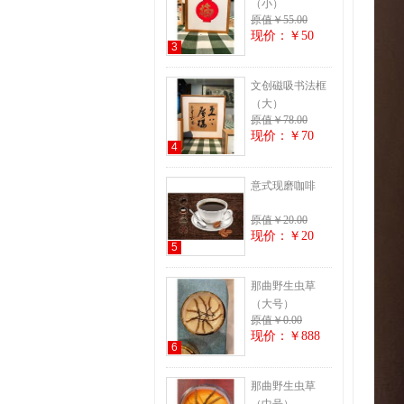
（小）
原值￥55.00
现价：￥50
3
文创磁吸书法框
（大）
原值￥78.00
现价：￥70
4
意式现磨咖啡
原值￥20.00
现价：￥20
5
那曲野生虫草
（大号）
原值￥0.00
现价：￥888
6
那曲野生虫草