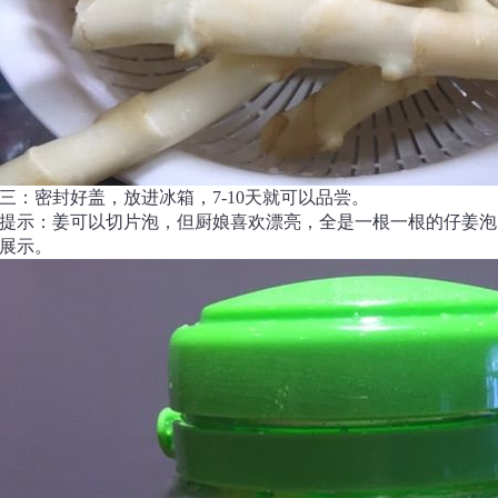
三：密封好盖，放进冰箱，7-10天就可以品尝。
提示：姜可以切片泡，但厨娘喜欢漂亮，全是一根一根的仔姜泡
展示。