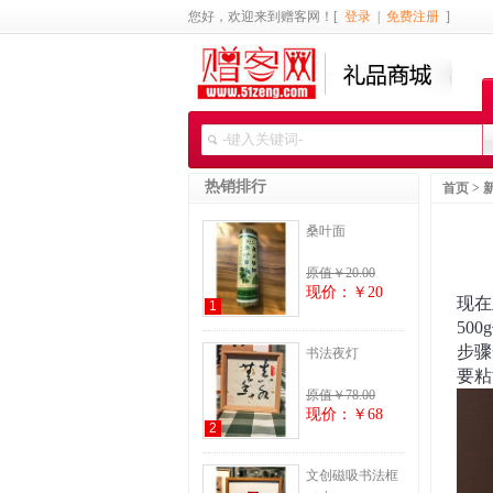
您好，欢迎来到赠客网！[
登录
|
免费注册
]
热销排行
首页
>
桑叶面
原值￥20.00
现价：￥20
现在
1
50
步骤
书法夜灯
要粘
原值￥78.00
现价：￥68
2
文创磁吸书法框