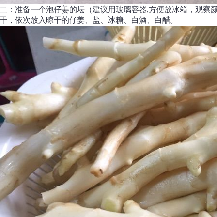
二：准备一个泡仔姜的坛（建议用玻璃容器,方便放冰箱，观察
干，依次放入晾干的仔姜、盐、冰糖、白酒、白醋。