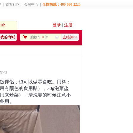
动
|
赠客社区
|
会员中心
|
全国热线：400-080-2225
ish
登录
|
注册
购物车
0
件
去结算>>
5063
饭伴侣，也可以做零食吃。用料：
可以用有颜色的食用醋），30g泡菜盐
用来炒菜）。清洗姜的时候注意不
备用。